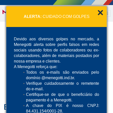
ALERTA:
CUIDADO COM GOLPES
Devido aos diversos golpes no mercado, a
Menegotti alerta sobre perfis falsos em redes
sociais usando fotos de colaboradores ou ex-
colaboradores, além de materiais postados por
nossa empresa e clientes.
A Menegotti reforça que:
Todos os e-mails são enviados pelo
domínio @menegotti.ind.br.
Verifique cuidadosamente o remetente
do e-mail.
Certifique-se de que o beneficiário do
pagamento é a Menegotti.
Balancim Manual
A chave do PIX é nosso CNPJ:
84.431.154/0001-28.