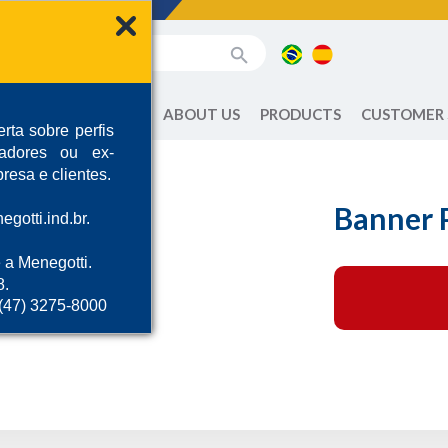
ABOUT US
PRODUCTS
CUSTOMER
rta sobre perfis
radores ou ex-
resa e clientes.
Banner P
gotti.ind.br.
 a Menegotti.
8.
 (47) 3275-8000