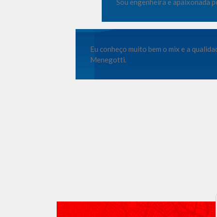
Sou engenheira e apaixonada po
Eu conheço muito bem o mix e a qualida
Menegotti.