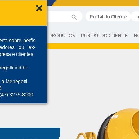
Portal do Cliente
I
QUEM SOMOS
PRODUTOS
PORTAL DO CLIENTE
N
rta sobre perfis
radores ou ex-
resa e clientes.
gotti.ind.br.
 a Menegotti.
8.
 (47) 3275-8000