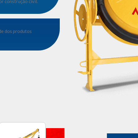
r construção civil.
de dos produtos