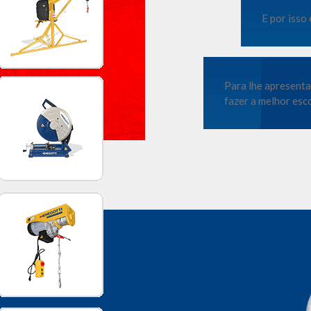
E por isso 
Para lhe apresenta
fazer a melhor esco