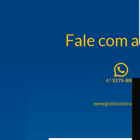
Fale com a
47
3275-8000
menegotticonstrucao