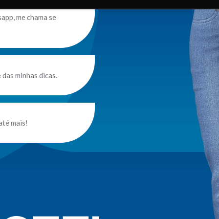
sapp, me chama se
das minhas dicas.
até mais!