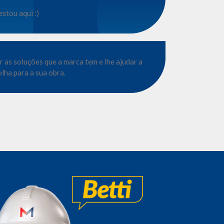
estou aqui :)
r as soluções que a marca tem e lhe ajudar a
lha para a sua obra.