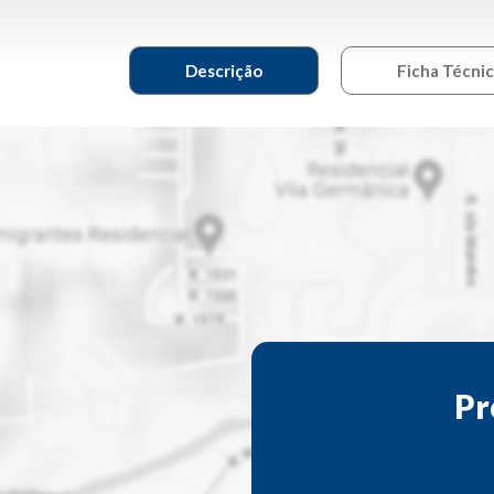
Descrição
Ficha Técni
Pr