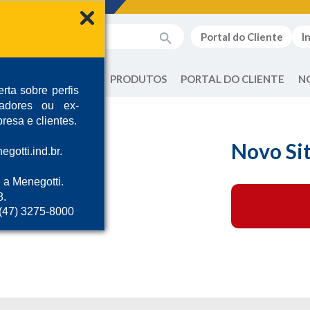
Portal do Cliente
I
QUEM SOMOS
PRODUTOS
PORTAL DO CLIENTE
N
rta sobre perfis
radores ou ex-
resa e clientes.
Novo Sit
gotti.ind.br.
 a Menegotti.
8.
 (47) 3275-8000