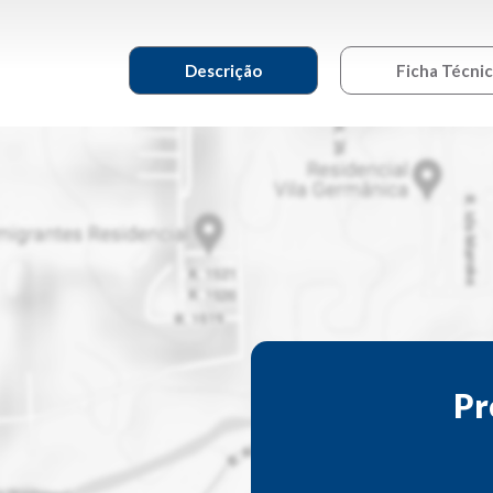
Descrição
Ficha Técni
Pr