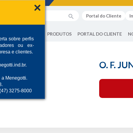
Portal do Cliente
I
QUEM SOMOS
PRODUTOS
PORTAL DO CLIENTE
N
rta sobre perfis
radores ou ex-
resa e clientes.
O. F. JU
gotti.ind.br.
 a Menegotti.
8.
 (47) 3275-8000