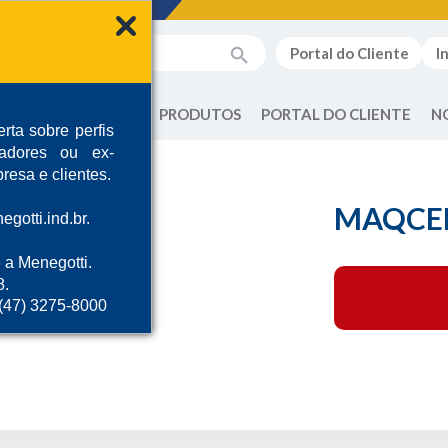
Portal do Cliente
I
QUEM SOMOS
PRODUTOS
PORTAL DO CLIENTE
N
rta sobre perfis
radores ou ex-
resa e clientes.
MAQCEN
gotti.ind.br.
 a Menegotti.
8.
 (47) 3275-8000