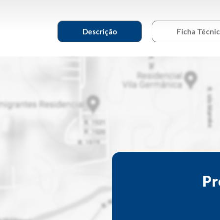
Descrição
Ficha Técni
Pr