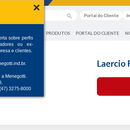
Portal do Cliente
I
QUEM SOMOS
PRODUTOS
PORTAL DO CLIENTE
N
rta sobre perfis
radores ou ex-
resa e clientes.
Laercio 
gotti.ind.br.
 a Menegotti.
8.
 (47) 3275-8000