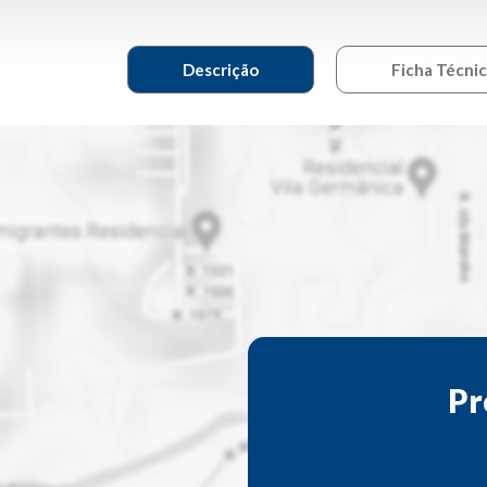
Descrição
Ficha Técni
Pr