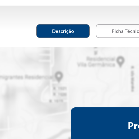
Descrição
Ficha Técni
Pr