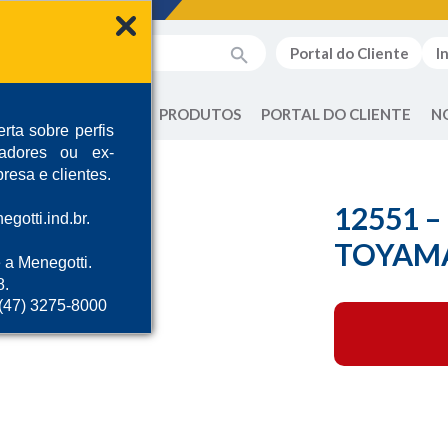
Portal do Cliente
I
QUEM SOMOS
PRODUTOS
PORTAL DO CLIENTE
N
rta sobre perfis
radores ou ex-
resa e clientes.
12551 
gotti.ind.br.
TOYAM
 a Menegotti.
8.
 (47) 3275-8000