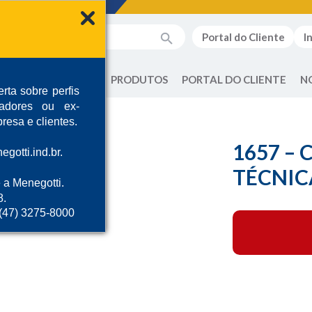
Portal do Cliente
I
QUEM SOMOS
PRODUTOS
PORTAL DO CLIENTE
N
rta sobre perfis
radores ou ex-
resa e clientes.
1657 – 
gotti.ind.br.
TÉCNIC
 a Menegotti.
8.
 (47) 3275-8000