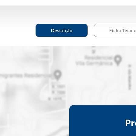
Descrição
Ficha Técni
Pr