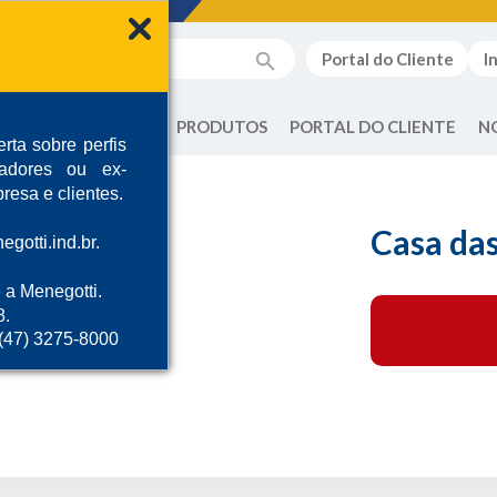
Portal do Cliente
I
QUEM SOMOS
PRODUTOS
PORTAL DO CLIENTE
N
rta sobre perfis
radores ou ex-
resa e clientes.
Casa da
gotti.ind.br.
 a Menegotti.
8.
 (47) 3275-8000