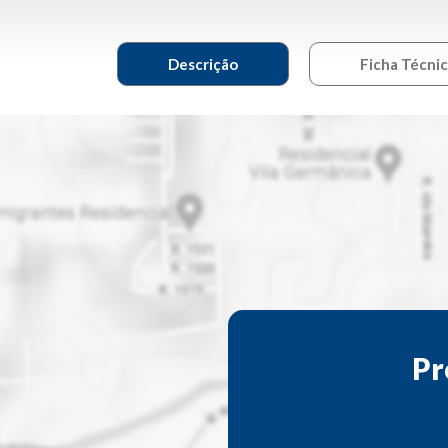
Descrição
Ficha Técni
Pr