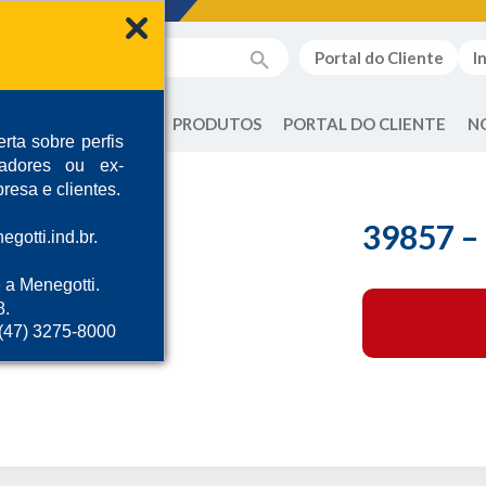
Portal do Cliente
I
QUEM SOMOS
PRODUTOS
PORTAL DO CLIENTE
N
rta sobre perfis
radores ou ex-
resa e clientes.
39857 
gotti.ind.br.
 a Menegotti.
8.
 (47) 3275-8000