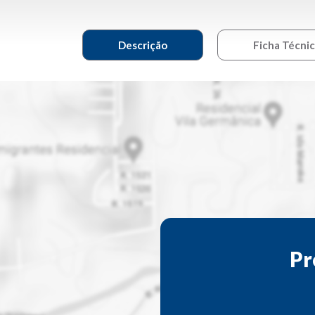
Descrição
Ficha Técni
Pr