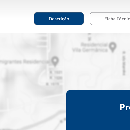
Descrição
Ficha Técni
Pr