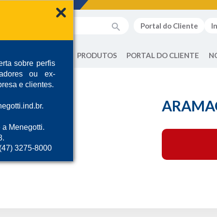
Portal do Cliente
I
QUEM SOMOS
PRODUTOS
PORTAL DO CLIENTE
N
rta sobre perfis
radores ou ex-
resa e clientes.
ARAMAQ
gotti.ind.br.
 a Menegotti.
8.
 (47) 3275-8000