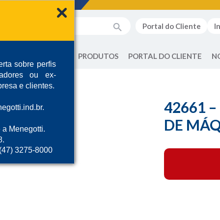
Portal do Cliente
I
QUEM SOMOS
PRODUTOS
PORTAL DO CLIENTE
N
rta sobre perfis
radores ou ex-
resa e clientes.
42661 
gotti.ind.br.
DE MÁQ
 a Menegotti.
8.
 (47) 3275-8000