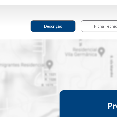
Descrição
Ficha Técni
Pr